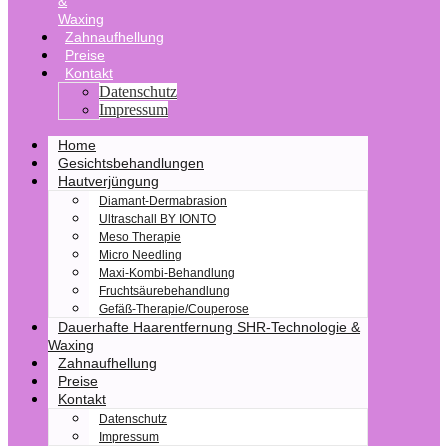
&
Waxing
Zahnaufhellung
Preise
Kontakt
Datenschutz
Impressum
Home
Gesichtsbehandlungen
Hautverjüngung
Diamant-Dermabrasion
Ultraschall BY IONTO
Meso Therapie
Micro Needling
Maxi-Kombi-Behandlung
Fruchtsäurebehandlung
Gefäß-Therapie/Couperose
Dauerhafte Haarentfernung SHR-Technologie &
Waxing
Zahnaufhellung
Preise
Kontakt
Datenschutz
Impressum