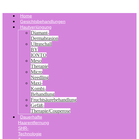
Home
Gesichtsbehandlungen
Hautverjüngung
Diamant-
Dermabrasion
Ultraschall
BY
IONTO
Meso
Therapie
Micro
Needling
Maxi-
Kombi-
Behandlung
Fruchtsäurebehandlung
Gefäß-
Therapie/Couperose
Dauerhafte
Haarentfernung
SHR-
Technologie