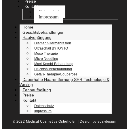
Preise
Kontakt
Datenschutz
Impressum
Home
Gesichtsbehandlungen
Hautverjüngung
Diamant-Dermabrasion
Ultraschall BY IONTO
Meso Therapie
Micro Needling
Maxi-Kombi-Behandlung
Fruchtsäurebehandlung
Gefäß-Therapie/Couperose
Dauerhafte Haarentfernung SHR-Technologie &
Waxing
Zahnaufhellung
Preise
Kontakt
Datenschutz
Impressum
© 2022 Medical Cosmetics Osterhofen | Design by eds-design