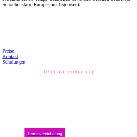
Schönheitsfarm Europas am Tegernsee).
Preise
Kontakt
Schulungen
Terminvereinbarung
Gut gepflegt – schon
beim Aufwachen
Sie wollen auch dauerhafte Schönheit? Dann vereinbaren Sie
noch heute einen Termin. Wir freuen uns auf Sie!
Terminvereinbarung