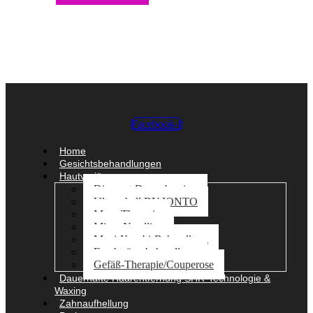
Facebook-f
Home
Gesichtsbehandlungen
Hautverjüngung
Diamant-Dermabrasion
Ultraschall BY IONTO
Meso Therapie
Micro Needling
Maxi-Kombi-Behandlung
Fruchtsäurebehandlung
Gefäß-Therapie/Couperose
Dauerhafte Haarentfernung SHR-Technologie &
Waxing
Zahnaufhellung