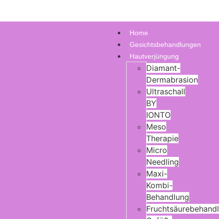
Home
Gesichtsbehandlungen
Hautverjüngung
Diamant-
Dermabrasion
Ultraschall
BY
IONTO
Meso
Therapie
Micro
Needling
Maxi-
Kombi-
Behandlung
Fruchtsäurebehand