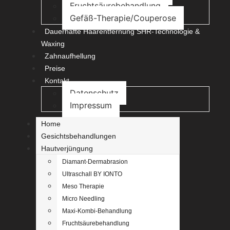
Fruchtsäurebehandlung
Gefäß-Therapie/Couperose
Dauerhafte Haarentfernung SHR-Technologie &
Waxing
Zahnaufhellung
Preise
Kontakt
Datenschutz
Impressum
Home
Gesichtsbehandlungen
Hautverjüngung
Diamant-Dermabrasion
Ultraschall BY IONTO
Meso Therapie
Micro Needling
Maxi-Kombi-Behandlung
Fruchtsäurebehandlung