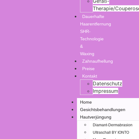
Gefäß-
Therapie/Couperos
Dauerhafte
Haarentfernung
SHR-
Technologie
&
Waxing
Zahnaufhellung
Preise
Kontakt
Datenschutz
Impressum
Home
Gesichtsbehandlungen
Hautverjüngung
Diamant-Dermabrasion
Ultraschall BY IONTO