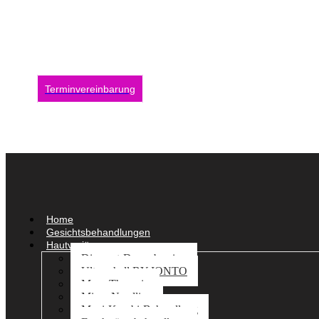
Aufwache
Sie wollen auch dauerhafte Schönheit? Dann vereinbaren Sie noch h
auf Sie!
Terminvereinbarung
Home
Gesichtsbehandlungen
Hautverjüngung
Diamant-Dermabrasion
Ultraschall BY IONTO
Meso Therapie
Micro Needling
Maxi-Kombi-Behandlung