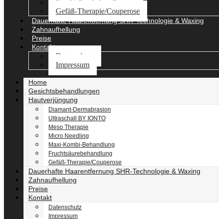
Fruchtsäurebehandlung
Gefäß-Therapie/Couperose
Dauerhafte Haarentfernung SHR-Technologie & Waxing
Zahnaufhellung
Preise
Kontakt
Datenschutz
Impressum
Home
Gesichtsbehandlungen
Hautverjüngung
Diamant-Dermabrasion
Ultraschall BY IONTO
Meso Therapie
Micro Needling
Maxi-Kombi-Behandlung
Fruchtsäurebehandlung
Gefäß-Therapie/Couperose
Dauerhafte Haarentfernung SHR-Technologie & Waxing
Zahnaufhellung
Preise
Kontakt
Datenschutz
Impressum