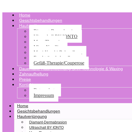
Home
Gesichtsbehandlungen
Hautverjüngung
Diamant-Dermabrasion
Ultraschall BY IONTO
Meso Therapie
Micro Needling
Maxi-Kombi-Behandlung
Fruchtsäurebehandlung
Gefäß-Therapie/Couperose
Dauerhafte Haarentfernung SHR-Technologie & Waxing
Zahnaufhellung
Preise
Kontakt
Datenschutz
Impressum
Home
Gesichtsbehandlungen
Hautverjüngung
Diamant-Dermabrasion
Ultraschall BY IONTO